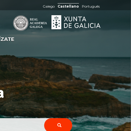
Galego
Castellano
Português
ÍZATE
a
topónimos