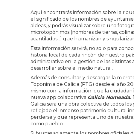
Aquí encontrarás información sobre la rique
el significado de los nombres de ayuntamient
aldeas, y podrás visualizar sobre una fotogra
microtopónimos (nombres de tierras, colinas,
acantilados...) que humanizan y singulariza
Esta información servirá, no solo para conoce
historia local de cada rincón de nuestro país,
administrativo en la gestión de las distint
desarrollar sobre el medio natural.
Además de consultar y descargar la microt
Toponimia de Galicia (PTG) desde el año 20
mismo con la información que la ciudadanía
nueva app colaborativa
Galicia Nomeada
.
D
Galicia será una obra colectiva de todos los
reflejado el inmenso patrimonio cultural in
perderse y que representa uno de nuestras 
como pueblo.
Si buscas solamente los nombres oficiales d