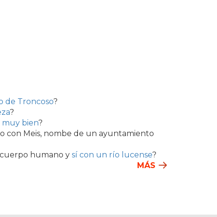
o de Troncoso
?
eza
?
e muy bien
?
ado con Meis, nombe de un ayuntamiento
el cuerpo humano y
sí con un río lucense
?
MÁS