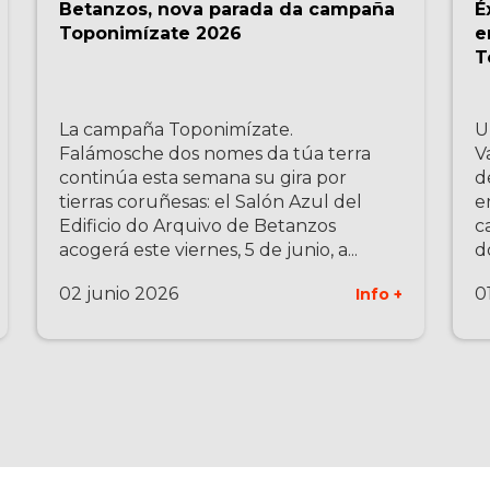
Betanzos, nova parada da campaña
É
Toponimízate 2026
e
T
La campaña Toponimízate.
U
Falámosche dos nomes da túa terra
V
continúa esta semana su gira por
d
tierras coruñesas: el Salón Azul del
e
Edificio do Arquivo de Betanzos
c
acogerá este viernes, 5 de junio, a...
d
02 junio 2026
0
Info +