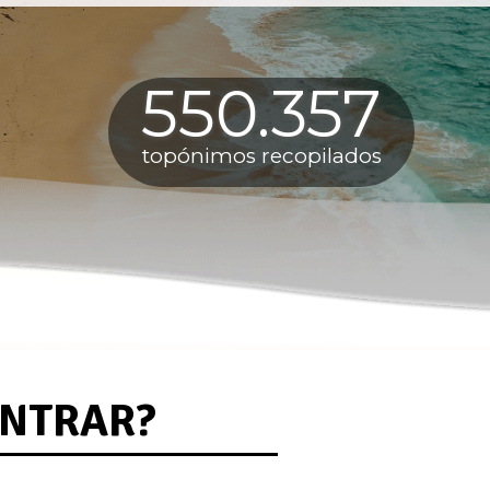
550.357
topónimos recopilados
ONTRAR?