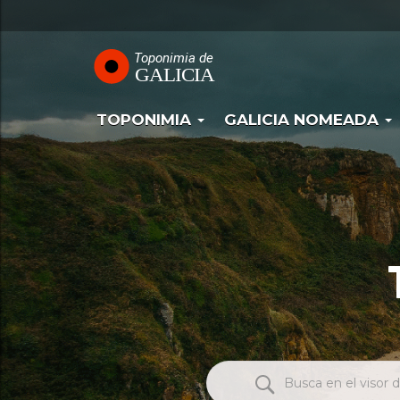
Navegación
Pasar
al
principal
contenido
principal
TOPONIMIA
GALICIA NOMEADA