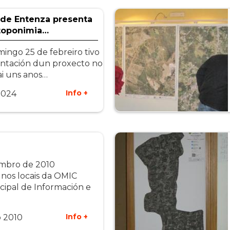
 de Entenza presenta
toponimia…
ingo 25 de febreiro tivo
entación dun proxecto no
i uns anos…
Info +
2024
embro de 2010
nos locais da OMIC
cipal de Información e
Info +
 2010