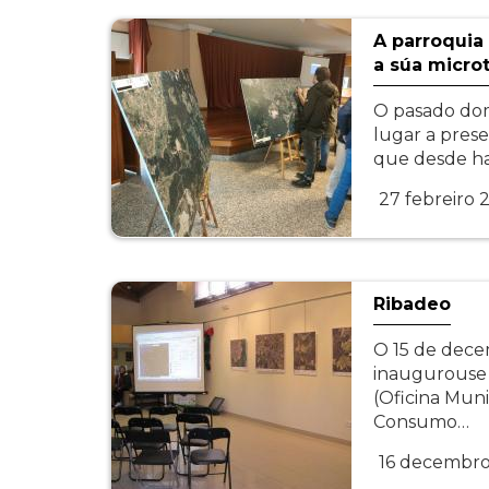
A parroquia
a súa micro
O pasado dom
lugar a pres
que desde ha
27 febreiro 
Ribadeo
O 15 de dec
inaugurouse 
(Oficina Muni
Consumo…
16 decembro