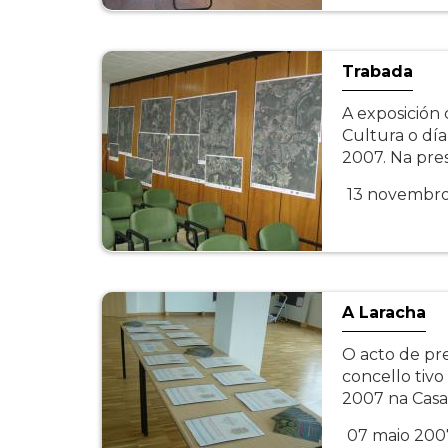
Trabada
A exposición
Cultura o dí
2007. Na pre
13 novembr
A Laracha
O acto de pr
concello tivo
2007 na Casa
07 maio 200