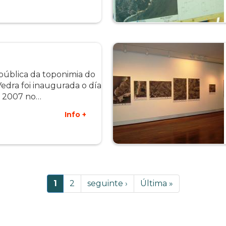
 pública da toponimia do
edra foi inaugurada o día
de 2007 no…
Info +
Páxina
1
Page
2
Páxina
seguinte ›
Last
Última »
actual
Seguinte
page