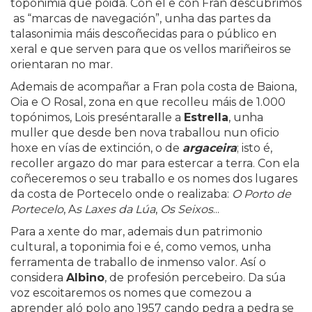
toponimia que poida. Con el e con Fran descubrimos
as “marcas de navegación”, unha das partes da
talasonimia máis descoñecidas para o público en
xeral e que serven para que os vellos mariñeiros se
orientaran no mar.
Ademais de acompañar a Fran pola costa de Baiona,
Oia e O Rosal, zona en que recolleu máis de 1.000
topónimos, Lois preséntaralle a
Estrella
, unha
muller que desde ben nova traballou nun oficio
hoxe en vías de extinción, o de
argaceira
; isto é,
recoller argazo do mar para estercar a terra. Con ela
coñeceremos o seu traballo e os nomes dos lugares
da costa de Portecelo onde o realizaba:
O Porto de
Portecelo
, A
s Laxes da Lúa
,
Os Seixos
...
Para a xente do mar, ademais dun patrimonio
cultural, a toponimia foi e é, como vemos, unha
ferramenta de traballo de inmenso valor. Así o
considera
Albino
, de profesión percebeiro. Da súa
voz escoitaremos os nomes que comezou a
aprender aló polo ano 1957 cando pedra a pedra se