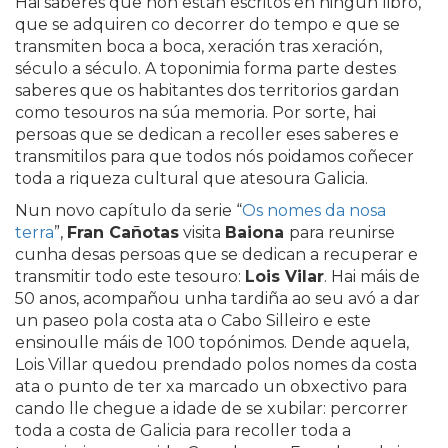
Hai saberes que non están escritos en ningún libro,
que se adquiren co decorrer do tempo e que se
transmiten boca a boca, xeración tras xeración,
século a século. A toponimia forma parte destes
saberes que os habitantes dos territorios gardan
como tesouros na súa memoria. Por sorte, hai
persoas que se dedican a recoller eses saberes e
transmitilos para que todos nós poidamos coñecer
toda a riqueza cultural que atesoura Galicia.
Nun novo capítulo da serie “
Os nomes da nosa
terra
”,
Fran Cañotas
visita
Baiona
para reunirse
cunha desas persoas que se dedican a recuperar e
transmitir todo este tesouro:
Lois Vilar
. Hai máis de
50 anos, acompañou unha tardiña ao seu avó a dar
un paseo pola costa ata o Cabo Silleiro e este
ensinoulle máis de 100 topónimos. Dende aquela,
Lois Villar quedou prendado polos nomes da costa
ata o punto de ter xa marcado un obxectivo para
cando lle chegue a idade de se xubilar: percorrer
toda a costa de Galicia para recoller toda a