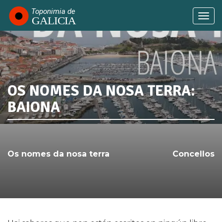
Ir
o
Togg
contido
navi
principal
OS NOMES DA NOSA TERRA:
SABÍAS QUE...
BAIONA
Os nomes da nosa terra
Concellos