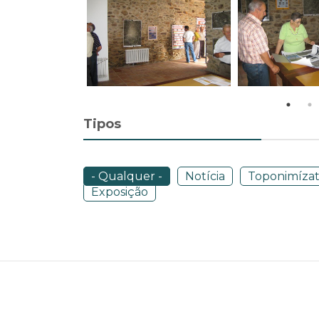
Tipos
- Qualquer -
Notícia
Toponimíza
Exposição