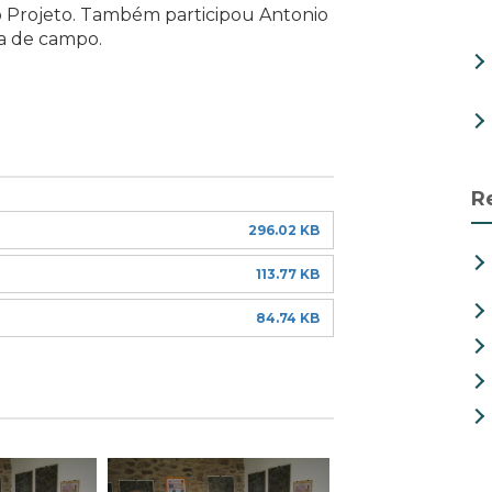
do Projeto. Também participou Antonio
ha de campo.
R
296.02 KB
113.77 KB
84.74 KB