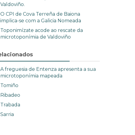
Valdoviño.
O CPI de Cova Terreña de Baiona
implica-se com a Galicia Nomeada
Toponimízate acode ao rescate da
microtoponímia de Valdoviño
elacionados
A freguesia de Entenza apresenta a sua
microtoponímia mapeada
Tomiño
Ribadeo
Trabada
Sarria