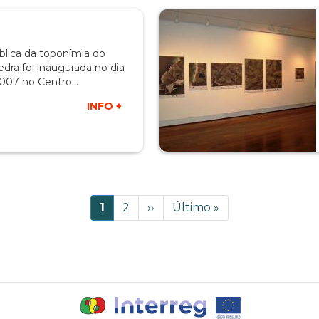
blica da toponímia do
dra foi inaugurada no dia
 2007 no Centro…
INFO +
Página
1
Página
2
Próxima
››
Última
Último »
atual
página
página