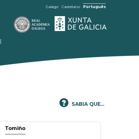
Galego
Castellano
Português
E
SABIA QUE...
Tomiño