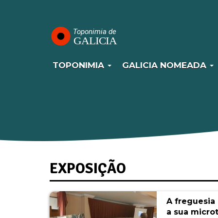
Navegación
Passar
para
principal
o
conteúdo
principal
TOPONIMIA
GALICIA NOMEADA
EXPOSIÇÃO
A freguesia
a sua micr