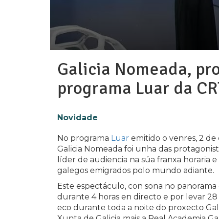
Galicia Nomeada, pr
programa Luar da C
Novidade
No programa
Luar
emitido o venres, 2 de
Galicia Nomeada foi unha das protagonista
líder de audiencia na súa franxa horaria 
galegos emigrados polo mundo adiante.
Este espectáculo, con sona no panorama da
durante 4 horas en directo e por levar 28
eco durante toda a noite do proxecto Ga
Xunta de Galicia mais a Real Academia G