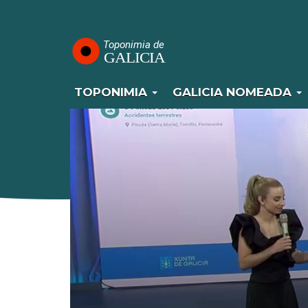
Navegación
Ir
o
principal
contido
principal
TOPONIMIA
GALICIA NOMEADA