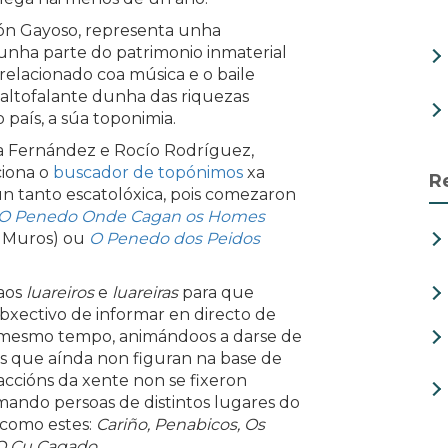
ón Gayoso, representa unha
nha parte do patrimonio inmaterial
 relacionado coa música e o baile
e altofalante dunha das riquezas
 país, a súa toponimia.
ia Fernández e Rocío Rodríguez,
ciona o
buscador de topónimos
xa
R
un tanto escatolóxica, pois comezaron
O Penedo Onde Cagan os Homes
, Muros) ou
O Penedo dos Peidos
aos
luareiros
e
luareiras
para que
xectivo de informar en directo de
 mesmo tempo, animándoos a darse de
es que aínda non figuran na base de
eaccións da xente non se fixeron
mando persoas de distintos lugares do
 como estes:
Cariño, Penabicos, Os
, O Cu Cagado
...