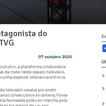
otagonista do
C
RTVG
07 outubro 2020
Ú
 outubro, a plataforma colaborativa
s da noite neste espazo televisivo,
e cunha especial relevancia entre os
 televisión estatal por emitir
 anos consecutivos en antena, fíxose
licia Nomeada posto en marcha pola
alega hai menos de un ano.