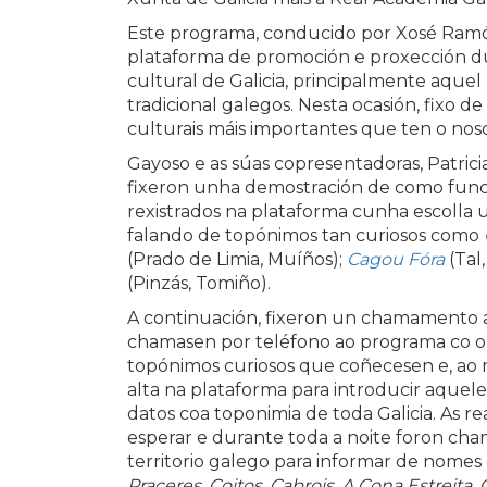
Este programa, conducido por Xosé Ram
plataforma de promoción e proxección du
cultural de Galicia, principalmente aquel
tradicional galegos. Nesta ocasión, fixo d
culturais máis importantes que ten o noso
Gayoso e as súas copresentadoras, Patric
fixeron unha demostración de como fun
rexistrados na plataforma cunha escolla 
falando de topónimos tan curiosos como
(Prado de Limia, Muíños);
Cagou Fóra
(Tal
(Pinzás, Tomiño).
A continuación, fixeron un chamamento 
chamasen por teléfono ao programa co ob
topónimos curiosos que coñecesen e, ao
alta na plataforma para introducir aquel
datos coa toponimia de toda Galicia. As r
esperar e durante toda a noite foron cha
territorio galego para informar de nomes
Praceres, Coitos, Cabrois, A Cona Estreita