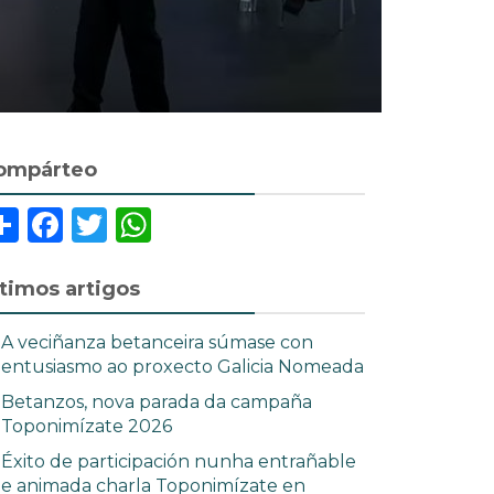
ompárteo
Share
Facebook
Twitter
WhatsApp
ltimos artigos
A veciñanza betanceira súmase con
entusiasmo ao proxecto Galicia Nomeada
Betanzos, nova parada da campaña
Toponimízate 2026
Éxito de participación nunha entrañable
e animada charla Toponimízate en