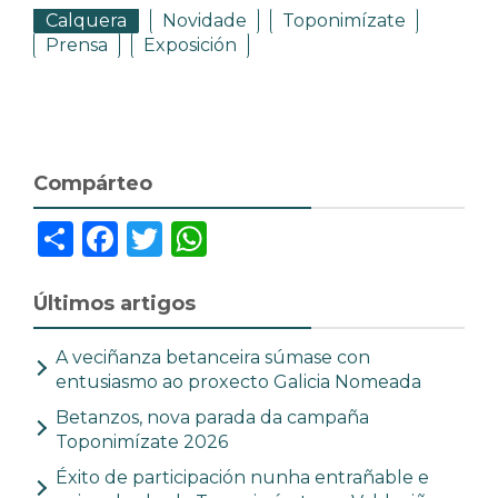
Calquera
Novidade
Toponimízate
Prensa
Exposición
Compárteo
Share
Facebook
Twitter
WhatsApp
Últimos artigos
A veciñanza betanceira súmase con
entusiasmo ao proxecto Galicia Nomeada
Betanzos, nova parada da campaña
Toponimízate 2026
Éxito de participación nunha entrañable e