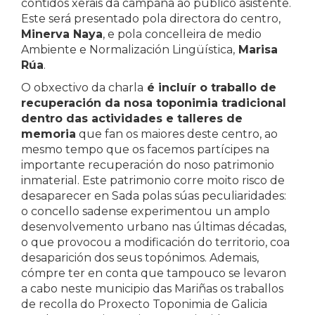
contidos xerais da campaña ao público asistente.
Este será presentado pola directora do centro,
Minerva Naya
, e pola concelleira de medio
Ambiente e Normalización Lingüística,
Marisa
Rúa
.
O obxectivo da charla
é incluír o traballo de
recuperación da nosa toponimia tradicional
dentro das actividades e talleres de
memoria
que fan os maiores deste centro, ao
mesmo tempo que os facemos partícipes na
importante recuperación do noso patrimonio
inmaterial. Este patrimonio corre moito risco de
desaparecer en Sada polas súas peculiaridades:
o concello sadense experimentou un amplo
desenvolvemento urbano nas últimas décadas,
o que provocou a modificación do territorio, coa
desaparición dos seus topónimos. Ademais,
cómpre ter en conta que tampouco se levaron
a cabo neste municipio das Mariñas os traballos
de recolla do Proxecto Toponimia de Galicia