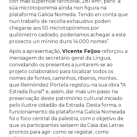
con máis superficie territorial, 281 km², pero a
súa microtoponimia aínda non figura na
plataforma Galicia Nomeda. Tendo en conta que
nun traballo de recolla exhaustivo poden
chegarse aos 50 microtopónimos por
quilómetro cadrado, poderiamos achegar a este
proxecto un mínino duns 14.000 nomes”.
Após a apresentação,
Vicente Feijoo
reforçou a
mensagem do secretário-geral da Língua,
convidando os presentes a juntarem-se ao
projeto colaborativo para localizar todos os
nomes de fontes, caminhos, ribeiros, montes...
que Reimóndez Portela registou na sua obra *A
Estrada Rural* e, assim, dar mais um passo na
preservação deste património cultural iniciado
pelo ilustre cidadão da Estrada. Desta forma, o
funcionamento da plataforma Galicia Nomeada
foi o foco central da palestra, com o objetivo de
que os participantes saíssem da Casa das Letras
prontos para agir: como se registar, como