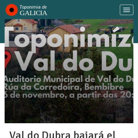
Pasar
al
Togg
contenido
navi
principal
Val do Dubra bajará el