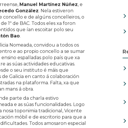
erreense,
Manuel Martínez Núñez
, e
ecedo González
. Nela estiveron
e concello e de algúns concelleiros, o
de 1º de BAC. Todos eles xa foron
ntidos que ían escoitar polo seu
tón Bao
.
alicia Nomeada, convidou a todos os
R
tro e ao propio concello a se sumar
 ensino espalladas polo país que xa
e as súas actividades educativas.
esde o seu instituto é máis que
s de Galicia en canto á colaboración
stradas na plataforma. Falta, xa que
an mans á obra.
nde parte da charla estivo
meada e as súas funcionalidades. Logo
 nosa toponimia tradicional, Vicente
cación móbil e de escritorio para que a
 dificultades. Todos amosaron especial