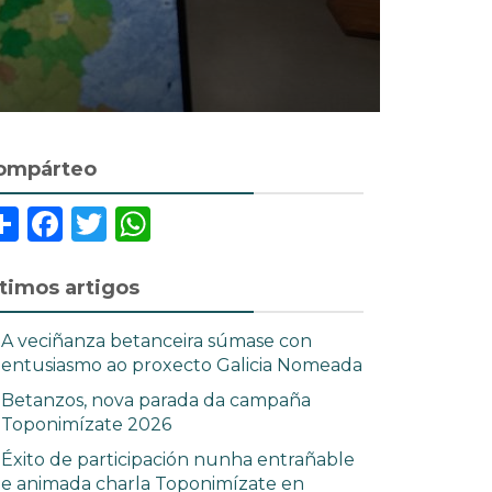
ompárteo
Share
Facebook
Twitter
WhatsApp
ltimos artigos
A veciñanza betanceira súmase con
entusiasmo ao proxecto Galicia Nomeada
Betanzos, nova parada da campaña
Toponimízate 2026
Éxito de participación nunha entrañable
e animada charla Toponimízate en