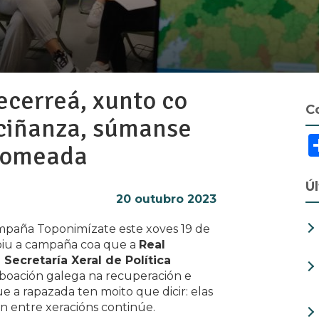
cerreá, xunto co
C
eciñanza, súmanse
 Nomeada
Ú
20 outubro 2023
campaña Toponimízate este xoves 19 de
ibiu a campaña coa que a
Real
ecretaría Xeral de Política
boación galega na recuperación e
ue a rapazada ten moito que dicir: elas
ón entre xeracións continúe.