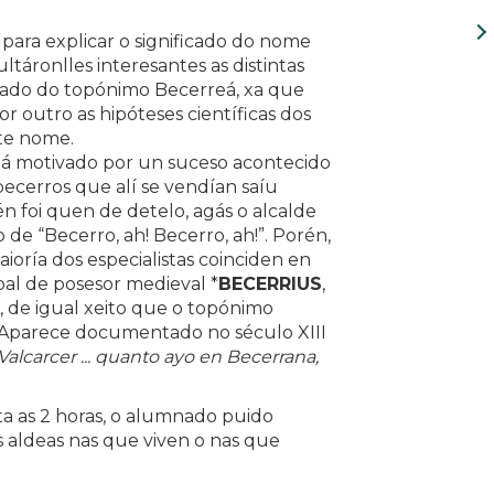
para explicar o significado do nome
ltáronlles interesantes as distintas
ficado do topónimo Becerreá, xa que
r outro as hipóteses científicas dos
este nome.
tá motivado por un suceso acontecido
becerros que alí se vendían saíu
n foi quen de detelo, agás o alcalde
de “Becerro, ah! Becerro, ah!”. Porén,
aioría dos especialistas coinciden en
l de posesor medieval *
BECERRIUS
,
, de igual xeito que o topónimo
Aparece documentado no século XIII
lcarcer ... quanto ayo en Becerrana,
ta as 2 horas, o alumnado puido
 aldeas nas que viven o nas que