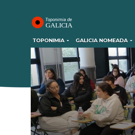
Navegación
Ir
o
principal
contido
principal
TOPONIMIA
GALICIA NOMEADA