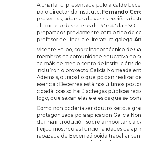
A charla foi presentada polo alcalde bec
polo director do instituto,
Fernando Cer
presentes, ademais de varios veciños dest
alumnado dos cursos de 3º e 4º da ESO, e 
preparados previamente para o tipo de co
profesor de Lingua e literatura galega,
An
Vicente Feijoo, coordinador técnico de G
membros da comunidade educativa do cen
ao máis de medio cento de institucións de
incluíron o proxecto Galicia Nomeada entr
Ademais, o traballo que poidan realizar d
esencial: Becerreá está nos últimos posto
cidadá, pois só hai 3 achegas públicas rexi
logo, que sexan elas e eles os que se poñ
Como non podería ser doutro xeito, a gra
protagonizada pola aplicación Galicia No
dunha introdución sobre a importancia da
Feijoo mostrou as funcionalidades da apli
rapazada de Becerreá poida traballar sen