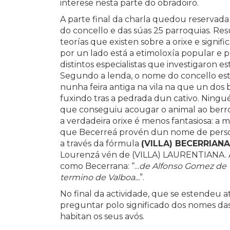
interese nesta parte do obradoiro.
A parte final da charla quedou reservada 
do concello e das súas 25 parroquias. Resu
teorías que existen sobre a orixe e signi
por un lado está a etimoloxía popular e po
distintos especialistas que investigaron 
Segundo a lenda, o nome do concello es
nunha feira antiga na vila na que un dos 
fuxindo tras a pedrada dun cativo. Ningué
que conseguiu acougar o animal ao berro 
a verdadeira orixe é menos fantasiosa: a m
que Becerreá provén dun nome de persoa
a través da fórmula
(VILLA) BECERRIANA
Lourenzá vén de (VILLA) LAURENTIANA. 
como Becerrana: “...
de Alfonso Gomez de Va
termino de Valboa...
”.
No final da actividade, que se estendeu a
preguntar polo significado dos nomes das
habitan os seus avós.