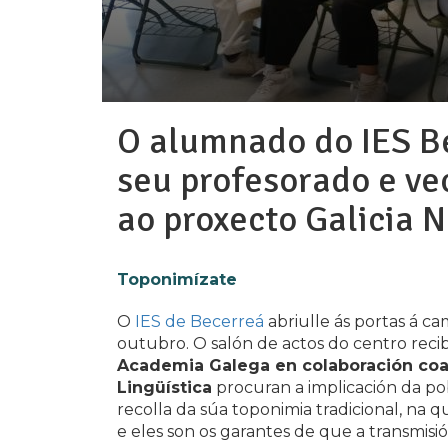
O alumnado do IES Be
seu profesorado e v
ao proxecto Galicia
Toponimízate
O
IES de Becerreá
abriulle ás portas á 
outubro. O salón de actos do centro rec
Academia Galega en colaboración coa S
Lingüística
procuran a implicación da po
recolla da súa toponimia tradicional, na q
e eles son os garantes de que a transmisi