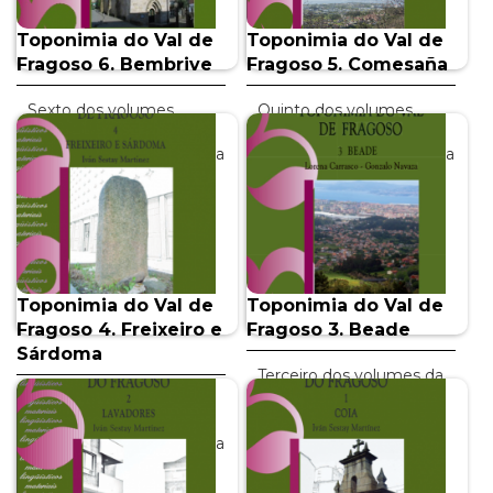
Toponimia do Val de
Toponimia do Val de
Fragoso 6. Bembrive
Fragoso 5. Comesaña
Sexto dos volumes
Quinto dos volumes
editado pola Área de
editado pola Área de
Normalización Lingüística
Normalización Lingüística
da Universidade de Vigo
da Universidade de Vigo
en colaboración co…
en colaboración do…
INFO +
INFO +
Toponimia do Val de
Toponimia do Val de
Fragoso 4. Freixeiro e
Fragoso 3. Beade
Sárdoma
Terceiro dos volumes da
Área de Normalización
Cuarto dos volumes
Lingüística da
editado pola Área de
Universidade de Vigo
Normalización Lingüística
dedicada á toponimia
da Universidade de Vigo
do…
en colaboración co…