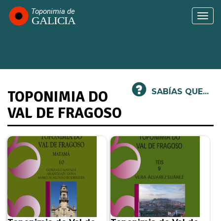
Ir
o
Togg
contido
navi
principal
SABÍAS QUE...
TOPONIMIA DO
VAL DE FRAGOSO