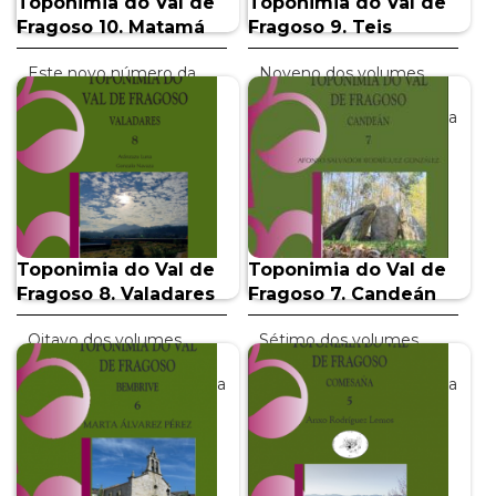
Toponimia do Val de
Toponimia do Val de
Fragoso 10. Matamá
Fragoso 9. Teis
Este novo número da
Noveno dos volumes
Toponimia do Val de
editados pola Área de
Fragoso está dedicado
Normalización Lingüística
aos nomes de lugar da
da Universidade de Vigo
parroquia de Matamá.
en colaboración co…
Os…
INFO +
INFO +
Toponimia do Val de
Toponimia do Val de
Fragoso 8. Valadares
Fragoso 7. Candeán
Oitavo dos volumes
Sétimo dos volumes
editados pola Área de
editados pola Área de
Normalización Lingüística
Normalización Lingüística
da Universidade de Vigo
da Universidade de Vigo
en colaboración co…
en colaboración co…
INFO +
INFO +