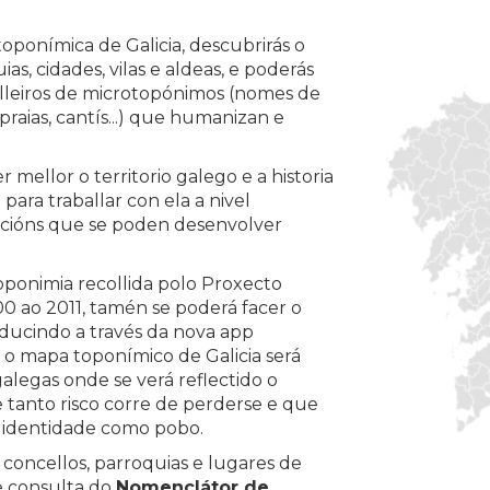
oponímica de Galicia, descubrirás o
as, cidades, vilas e aldeas, e poderás
milleiros de microtopónimos (nomes de
 praias, cantís...) que humanizan e
 mellor o territorio galego e a historia
para traballar con ela a nivel
tuacións que se poden desenvolver
oponimia recollida polo Proxecto
0 ao 2011, tamén se poderá facer o
oducindo a través da nova app
o, o mapa toponímico de Galicia será
alegas onde se verá reflectido o
 tanto risco corre de perderse e que
de identidade como pobo.
, concellos, parroquias e lugares de
de consulta do
Nomenclátor de