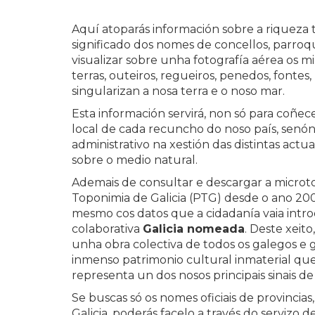
Aquí atoparás información sobre a riqueza t
significado dos nomes de concellos, parroqui
visualizar sobre unha fotografía aérea os 
terras, outeiros, regueiros, penedos, fontes,
singularizan a nosa terra e o noso mar.
Esta información servirá, non só para coñecer
local de cada recuncho do noso país, senón 
administrativo na xestión das distintas ac
sobre o medio natural.
Ademais de consultar e descargar a microt
Toponimia de Galicia (PTG) desde o ano 200
mesmo cos datos que a cidadanía vaia intr
colaborativa
Galicia nomeada
. Deste xeit
unha obra colectiva de todos os galegos e g
inmenso patrimonio cultural inmaterial que
representa un dos nosos principais sinais 
Se buscas só os nomes oficiais de provincias
Galicia, poderás facelo a través do servizo 