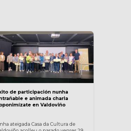
xito de participación nunha
ntrañable e animada charla
oponimízate en Valdoviño
nha ateigada Casa da Cultura de
aldoviño acolleu o pasado venres 29