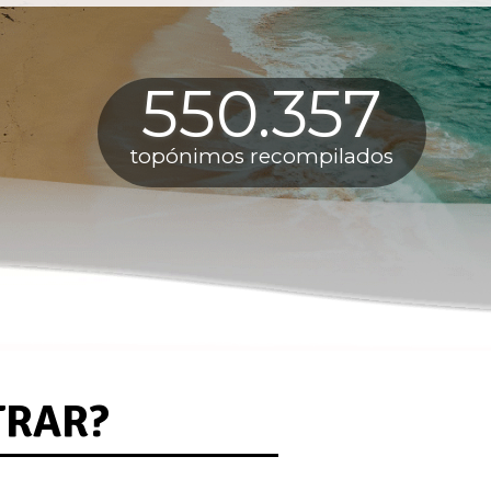
550.357
topónimos recompilados
TRAR?