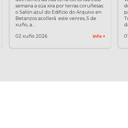
semana a súa xira por terras coruñesas:
d
o Salón azul do Edificio do Arquivo en
p
Betanzos acollerá este venres, 5 de
T
xuño, a…
d
02 xuño 2026
0
Info +