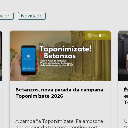
ición
Novidade
Betanzos, nova parada da campaña
É
Toponimízate 2026
e
T
A campaña Toponimízate. Falámosche
U
dos nomes da túa terra continua esta
V