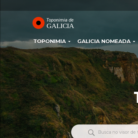
Navegación
Ir
o
principal
contido
principal
TOPONIMIA
GALICIA NOMEADA