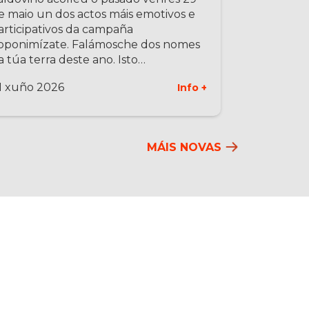
e maio un dos actos máis emotivos e
articipativos da campaña
oponimízate. Falámosche dos nomes
a túa terra deste ano. Isto…
1 xuño 2026
Info +
MÁIS NOVAS