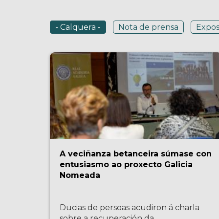
- Calquera -
Nota de prensa
Expos
A veciñanza betanceira súmase con
entusiasmo ao proxecto Galicia
Nomeada
Ducias de persoas acudiron á charla
sobre a recuperación da