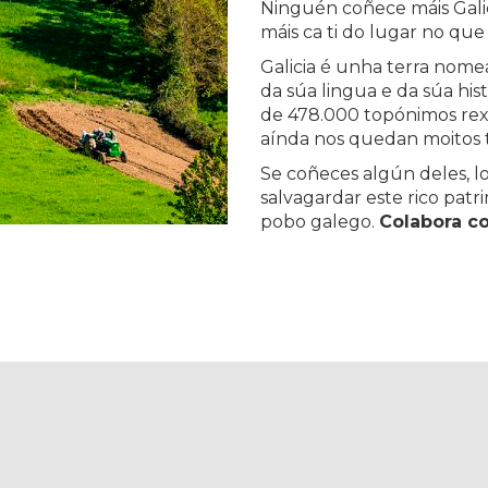
Ninguén coñece máis Gali
máis ca ti do lugar no que 
Galicia é unha terra nome
da súa lingua e da súa hi
de 478.000 topónimos rexi
aínda nos quedan moitos 
Se coñeces algún deles, l
salvagardar este rico patr
pobo galego.
Colabora c