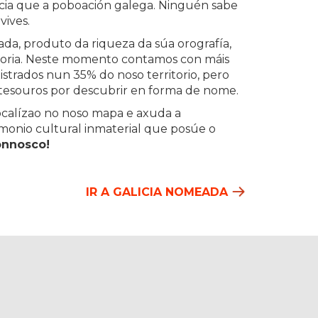
cia que a poboación galega. Ninguén sabe
vives.
ada, produto da riqueza da súa orografía,
storia. Neste momento contamos con máis
strados nun 35% do noso territorio, pero
tesouros por descubrir en forma de nome.
ocalízao no noso mapa e axuda a
imonio cultural inmaterial que posúe o
onnosco!
IR A GALICIA NOMEADA