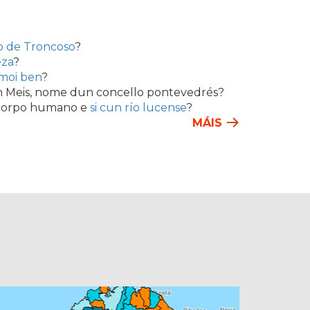
o de Troncoso
?
eza
?
 moi ben
?
on Meis, nome dun concello pontevedrés?
 corpo humano e
si cun río lucense
?
MÁIS