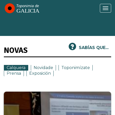
Ir
o
Togg
contido
navi
principal
SABÍAS QUE...
NOVAS
Calquera
Novidade
Toponimízate
Prensa
Exposición