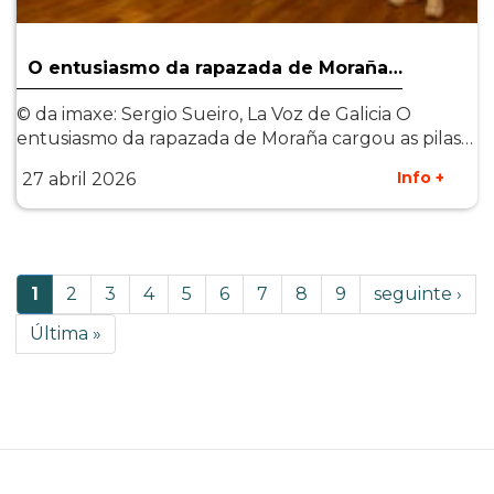
O entusiasmo da rapazada de Moraña…
© da imaxe: Sergio Sueiro, La Voz de Galicia O
entusiasmo da rapazada de Moraña cargou as pilas…
Info +
27 abril 2026
Paxinación
Páxina
1
Page
2
Page
3
Page
4
Page
5
Page
6
Page
7
Page
8
Page
9
Páxina
seguinte ›
actual
Seguinte
Last
Última »
page