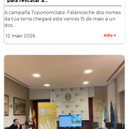
para rescatar a…
A campaña Toponomízate. Falámosche dos nomes
da túa terra chegará este venres 15 de maio a un
dos…
Info +
12 maio 2026