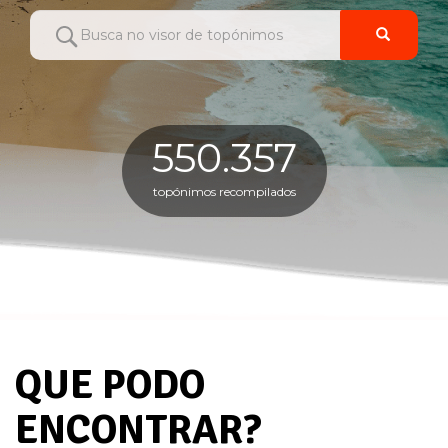
Busca no visor de
topónimos
550.357
topónimos recompilados
QUE PODO
ENCONTRAR?