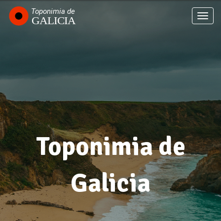
Ir
o
Togg
contido
navi
principal
Toponimia de
Galicia