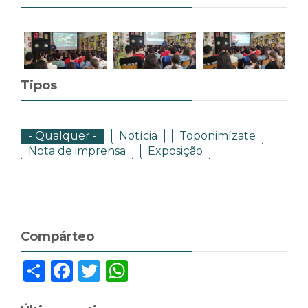
Tipos
- Qualquer -
Notícia
Toponimízate
Nota de imprensa
Exposição
Compárteo
Share
Facebook
Twitter
WhatsApp