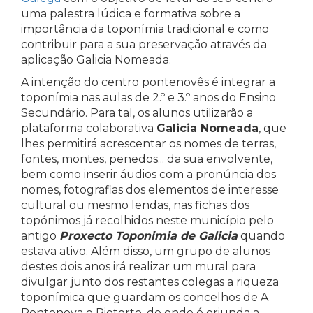
uma palestra lúdica e formativa sobre a
importância da toponímia tradicional e como
contribuir para a sua preservação através da
aplicação Galicia Nomeada.
A intenção do centro pontenovês é integrar a
toponímia nas aulas de 2.º e 3.º anos do Ensino
Secundário. Para tal, os alunos utilizarão a
plataforma colaborativa
Galicia Nomeada
, que
lhes permitirá acrescentar os nomes de terras,
fontes, montes, penedos... da sua envolvente,
bem como inserir áudios com a pronúncia dos
nomes, fotografias dos elementos de interesse
cultural ou mesmo lendas, nas fichas dos
topónimos já recolhidos neste município pelo
antigo
Proxecto Toponimia de Galicia
quando
estava ativo. Além disso, um grupo de alunos
destes dois anos irá realizar um mural para
divulgar junto dos restantes colegas a riqueza
toponímica que guardam os concelhos de A
Pontenova e Riotorto, de onde é oriunda a