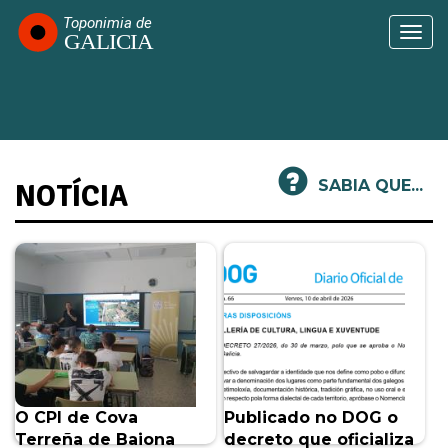
Passar
para
Togg
o
navi
conteúdo
principal
SABIA QUE...
NOTÍCIA
O CPI de Cova
Publicado no DOG o
Terreña de Baiona
decreto que oficializa