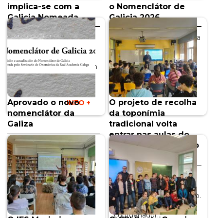
implica-se com a
o Nomenclátor de
Galicia Nomeada
Galicia 2026
Galicia Nomeada
No Diário Oficial da Galiza
continua a somar
número 66 de 10 de abril
estabelecimentos de
pode consultar-se o
ensino colaboradores em
Decreto 27/2026, de 30
todo o país. Um dos
de março,…
últimos a…
INFO +
Aprovado o novo
O projeto de recolha
INFO +
nomenclátor da
da toponímia
Galiza
tradicional volta
entrar nas aulas do
O Consello da Xunta de
IES Poeta Díaz Castro
Galicia aprovou esta
de Guitiriz
segunda-feira a proposta
de revisão, correção e
O Galicia Nomeada volta
atualização do…
a entrar nas salas de aula
da IES Poeta Díaz Castro.
INFO +
Vicente Feijoo,
coordenador…