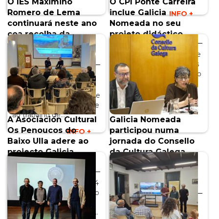
O IES Maximino
O CPI Ponte Carreira
Romero de Lema
inclue Galicia
INFO +
continuará neste ano
Nomeada no seu
coa recolha da
projeto didáctico
microtoponímia do
No CPI Ponte Carreira de
município de Zas
Frades têm um plano: os
alunos do 5.º e 6.º anos do
Os alunos do primeiro
ensino primário e os dos
ano do "Bacharelato" do
quatro…
IES Maximino Romero de
Lema darão continuidade
INFO +
ao trabalho de…
A Asociación Cultural
Galicia Nomeada
Os Penoucos do
participou numa
INFO +
Baixo Ulla adere ao
jornada do Consello
projecto Galicia
da Cultura Galega
Nomeada
sobre a salvagarda
do Património
Na passada sexta-feira, 14
Cultural Inmaterial
de novembro, o Auditório
da Casa de Rosalía abriu
Na quinta-feira, 13 de
as suas portas ao Galicia…
novembro, o Consello da