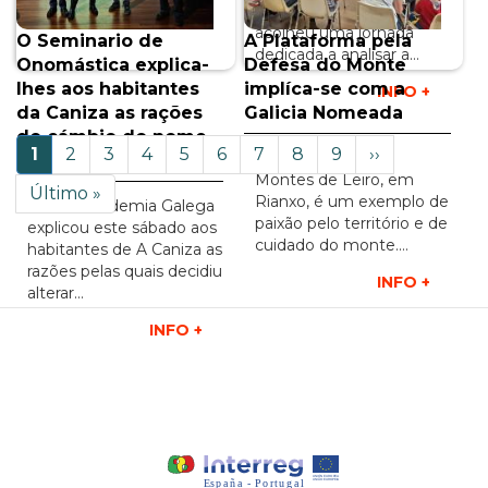
Cultura Galega (CCG)
INFO +
acolheu uma jornada
O Seminario de
A Plataforma pela
dedicada a analisar a…
Onomástica explica-
Defesa do Monte
lhes aos habitantes
implíca-se com a
INFO +
da Caniza as rações
Galicia Nomeada
Paginação
do cámbio do nome
Página
1
Página
2
Página
3
Página
4
Página
5
Página
6
Página
7
Página
8
Página
9
Próxima
››
A Comunidade de
do município
atual
página
Montes de Leiro, em
Última
Último »
Rianxo, é um exemplo de
A Real Academia Galega
página
paixão pelo território e de
explicou este sábado aos
cuidado do monte.…
habitantes de A Caniza as
razões pelas quais decidiu
INFO +
alterar…
INFO +