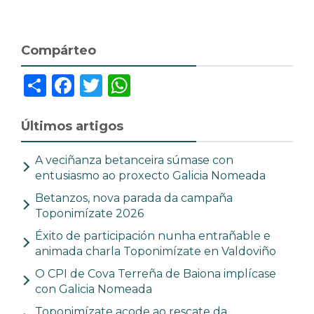
Compárteo
Share
Facebook
Twitter
WhatsApp
Últimos artigos
A veciñanza betanceira súmase con
entusiasmo ao proxecto Galicia Nomeada
Betanzos, nova parada da campaña
Toponimízate 2026
Éxito de participación nunha entrañable e
animada charla Toponimízate en Valdoviño
O CPI de Cova Terreña de Baiona implícase
con Galicia Nomeada
Toponimízate acode ao rescate da