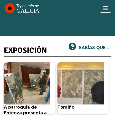
Ir
o
Togg
contido
navi
principal
SABÍAS QUE...
EXPOSICIÓN
A parroquia de
Tomiño
Entenza presenta a