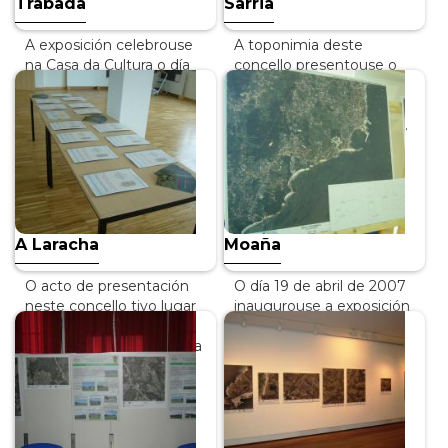
Trabada
Sarria
A exposición celebrouse
A toponimia deste
na Casa da Cultura o día
concello presentouse o
29 de novembro de
24 de outubro de 2007
2007. Na presentación
na Casa de Cultura. Na
déronse a coñecer os…
exposición publicáronse…
INFO +
INFO +
A Laracha
Moaña
O acto de presentación
O día 19 de abril de 2007
neste concello tivo lugar
inaugurouse a exposición
o día 4 de maio de 2007
das fotografías aéreas
na Casa da Cultura. Coma
coa toponimia do
no resto…
concello de Moaña…
INFO +
INFO +