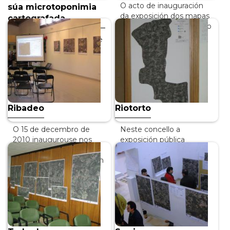
O acto de inauguración
súa microtoponimia
da exposición dos mapas
cartografada
coa toponimia de Tomiño
tivo lugar o día 17 de
O pasado domingo 25 de
decembro de…
febreiro tivo lugar a
presentación dun
INFO +
proxecto no que desde
hai uns anos están a…
INFO +
Ribadeo
Riotorto
O 15 de decembro de
Neste concello a
2010 inaugurouse nos
exposición pública
locais da OMIC (Oficina
inagurouse o 14 de
Municipal de Información
decembro de 2007 nun
e Consumo) a…
acto celebrado na Casa
dá Cultura…
INFO +
INFO +