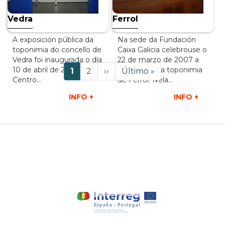
Vedra
Ferrol
A exposición pública da
Na sede da Fundación
toponimia do concello de
Caixa Galicia celebrouse o
Vedra foi inaugurada o día
22 de marzo de 2007 a
Paxinación
10 de abril de 2007 no
exposición da toponimia
Páxina
1
Page
2
Páxina
››
Last
Último »
Centro…
de Ferrol. Nela…
actual
Seguinte
page
INFO +
INFO +