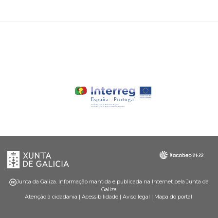
Xunta
Galicia
de
Galicia
Junta da Galiza. Informação mantida e publicada na Internet pela Junta da
Galiza
Atenção à cidadania
|
Acessibilidade
|
Aviso legal
|
Mapa do portal