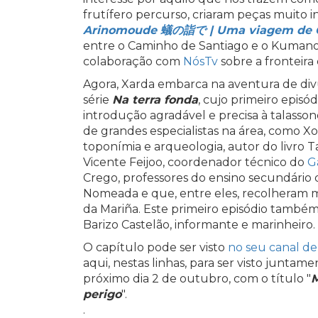
frutífero percurso, criaram peças muito
Arinomoude 蟻の詣で | Uma viagem de 
entre o Caminho de Santiago e o Kumano
colaboração com
NósTv
sobre a fronteira 
Agora, Xarda embarca na aventura de divu
série
Na terra fonda
, cujo primeiro episód
introdução agradável e precisa à talasson
de grandes especialistas na área, como Xosé
toponímia e arqueologia, autor do livro Ta
Vicente Feijoo, coordenador técnico do
G
Crego, professores do ensino secundário 
Nomeada e que, entre eles, recolheram m
da Mariña. Este primeiro episódio também
Barizo Castelão, informante e marinheiro.
O capítulo pode ser visto
no seu canal d
aqui, nestas linhas, para ser visto junta
próximo dia 2 de outubro, com o título "
M
perigo
".
.