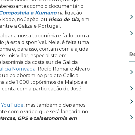
 interessantes como o documentário
Compostela a Kumano
na ligação
 Kodo, no Japão; ou
Risco de Giz,
em
entre a Galiza e Portugal.
lgar a nossa toponímia e fá-lo com a
io já está disponível. Nele, é feita uma
omia e, para isso, contam com a ajuda
R
 Lois Villar, especialista em
lasonimia da costa sur de Galicia;
alicia Nomeada
; Rocío Romar e Álvaro
que colaboram no projeto Galicia
ais de 1 000 topónimos de Malpica e
 conta com a participação de José
e YouTube
, mas também o deixamos
mente com o vídeo que será lançado no
arcas, GPS e talassonomia em