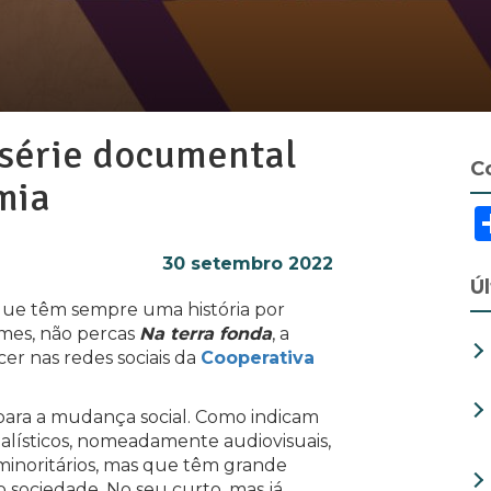
 série documental
C
mia
30 setembro 2022
Ú
que têm sempre uma história por
omes, não percas
Na terra fonda
, a
er nas redes sociais da
Cooperativa
para a mudança social. Como indicam
rnalísticos, nomeadamente audiovisuais,
inoritários, mas que têm grande
 sociedade. No seu curto, mas já