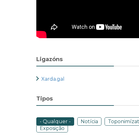
Ligazóns
Xarda.gal
Tipos
- Qualquer -
Notícia
Toponimíza
Exposição