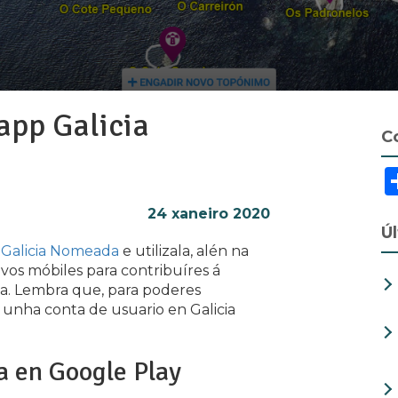
app Galicia
C
24 xaneiro 2020
Ú
n
Galicia Nomeada
e utilizala, alén na
tivos móbiles para contribuíres á
ga. Lembra que, para poderes
 unha conta de usuario en Galicia
 en Google Play