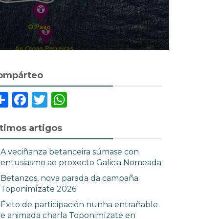
ompárteo
Share
Facebook
Twitter
WhatsApp
ltimos artigos
A veciñanza betanceira súmase con
entusiasmo ao proxecto Galicia Nomeada
Betanzos, nova parada da campaña
Toponimízate 2026
Éxito de participación nunha entrañable
e animada charla Toponimízate en