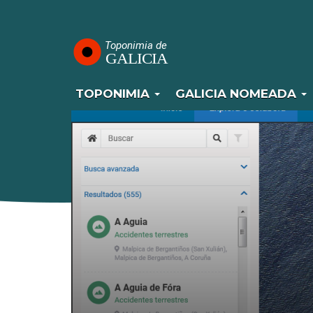
Navegación
Ir
o
principal
contido
principal
TOPONIMIA
GALICIA NOMEADA