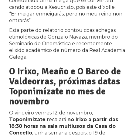
considerada unha meiga que se converteu
cando atopou a Xesucristo, pois este díxolle:
“Enmeigar enmeigarás, pero no meu reino non
entrarás”.
Esta parte do relatorio contou coas achegas
etimolóxicas de Gonzalo Navaza, membro do
Seminario de Onomástica e recentemente
elixido académico de número da Real Academia
Galega.
O Irixo, Meaño e O Barco de
Valdeorras, próximas datas
Toponimízate no mes de
novembro
O vindeiro venres 12 de novembro,
Toponimízate
recalará
no Irixo a partir das
18:30 horas na sala multiusos da Casa do
Concello
; unha semana despois, o 19 de