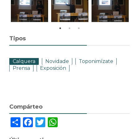
Tipos
Calquera
Novidade
Toponimízate
Prensa
Exposición
Compárteo
Share
Facebook
Twitter
WhatsApp