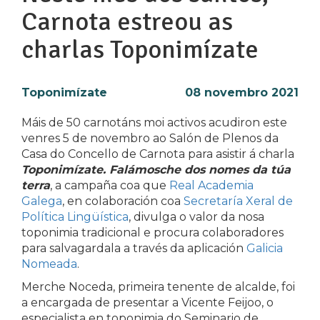
Carnota estreou as
charlas Toponimízate
Toponimízate
08 novembro 2021
Máis de 50 carnotáns moi activos acudiron este
venres 5 de novembro ao Salón de Plenos da
Casa do Concello de Carnota para asistir á charla
Toponimízate. Falámosche dos nomes da túa
terra
, a campaña coa que
Real Academia
Galega
, en colaboración coa
Secretaría Xeral de
Política Lingüística
, divulga o valor da nosa
toponimia tradicional e procura colaboradores
para salvagardala a través da aplicación
Galicia
Nomeada
.
Merche Noceda, primeira tenente de alcalde, foi
a encargada de presentar a Vicente Feijoo, o
especialista en toponimia do Seminario de