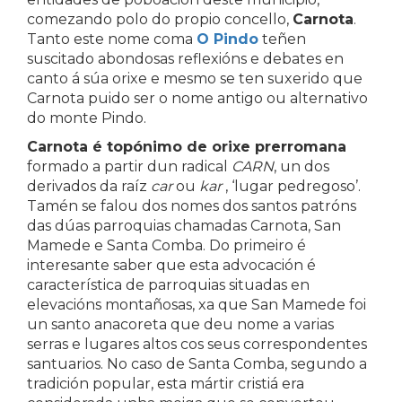
comezando polo do propio concello,
Carnota
.
Tanto este nome coma
O Pindo
teñen
suscitado abondosas reflexións e debates en
canto á súa orixe e mesmo se ten suxerido que
Carnota puido ser o nome antigo ou alternativo
do monte Pindo.
Carnota é topónimo de orixe prerromana
formado a partir dun radical
CARN
, un dos
derivados da raíz
car
ou
kar
, ‘lugar pedregoso’.
Tamén se falou dos nomes dos santos patróns
das dúas parroquias chamadas Carnota, San
Mamede e Santa Comba. Do primeiro é
interesante saber que esta advocación é
característica de parroquias situadas en
elevacións montañosas, xa que San Mamede foi
un santo anacoreta que deu nome a varias
serras e lugares altos cos seus correspondentes
santuarios. No caso de Santa Comba, segundo a
tradición popular, esta mártir cristiá era