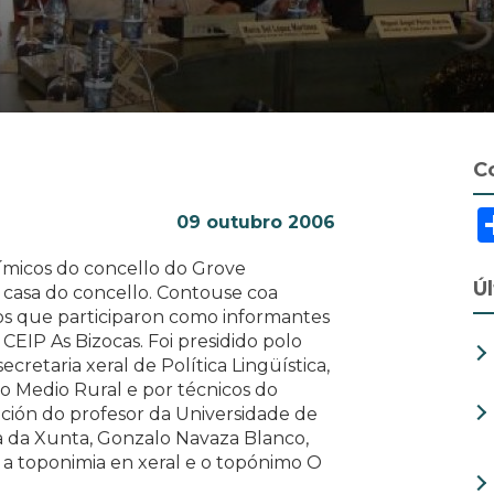
C
09 outubro 2006
ímicos do concello do Grove
Ú
 casa do concello. Contouse coa
s que participaron como informantes
EIP As Bizocas. Foi presidido polo
cretaria xeral de Política Lingüística,
do Medio Rural e por técnicos do
ción do profesor da Universidade de
 da Xunta, Gonzalo Navaza Blanco,
 a toponimia en xeral e o topónimo O