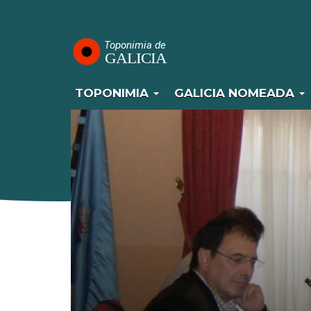
Navegación
Ir
o
principal
contido
principal
TOPONIMIA
GALICIA NOMEADA