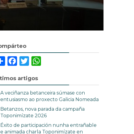
ompárteo
Share
Facebook
Twitter
WhatsApp
ltimos artigos
A veciñanza betanceira súmase con
entusiasmo ao proxecto Galicia Nomeada
Betanzos, nova parada da campaña
Toponimízate 2026
Éxito de participación nunha entrañable
e animada charla Toponimízate en