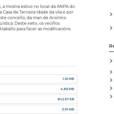
e, a mostra estivo no local da ANPA do
a Casa da Terceira Idade da vila e por
deste concello, da man de Arximiro
stica. Deste xeito, os veciños
aballo para facer as modificacións
R
1.16 MB
4.86 MB
842.57 KB
3.91 MB