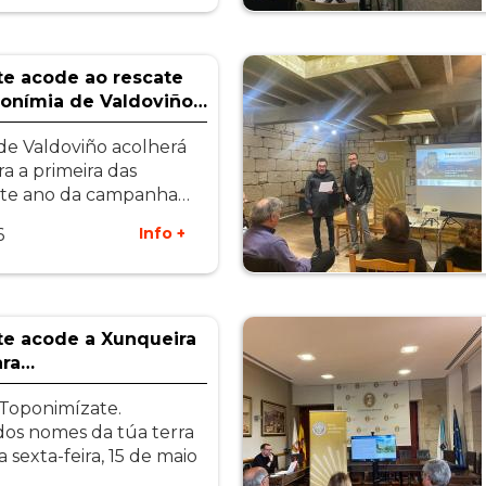
e acode ao rescate
onímia de Valdoviño…
de Valdoviño acolherá
ra a primeira das
ste ano da campanha…
Info +
6
e acode a Xunqueira
ara…
Toponimízate.
os nomes da túa terra
 sexta-feira, 15 de maio