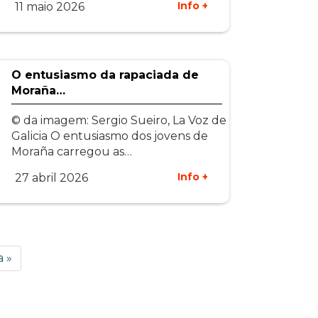
Info +
11 maio 2026
O entusiasmo da rapaciada de
Moraña…
© da imagem: Sergio Sueiro, La Voz de
Galicia O entusiasmo dos jovens de
Moraña carregou as…
Info +
27 abril 2026
a
a »
a