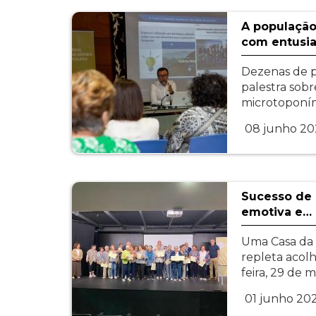
A população
com entusi
Dezenas de pe
palestra sob
microtoponím
08 junho 20
Sucesso de 
emotiva e…
Uma Casa da 
repleta acolh
feira, 29 de 
01 junho 20