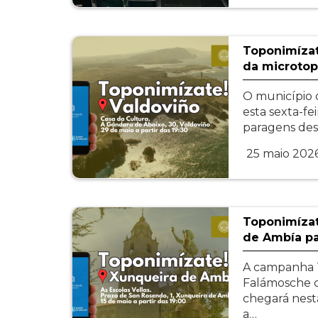
Toponimízat
da microtop
O município 
esta sexta-fei
paragens de
25 maio 202
Toponimízat
de Ambía p
A campanha 
Falámosche d
chegará nesta
a…