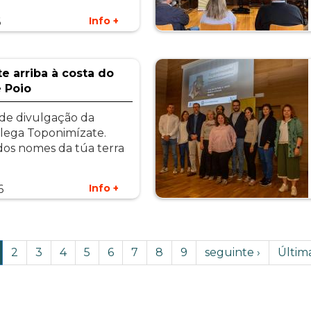
Info +
6
e arriba à costa do
 Poio
de divulgação da
lega Toponimízate.
os nomes da túa terra
Info +
6
ágina
Página
2
Página
3
Página
4
Página
5
Página
6
Página
7
Página
8
Página
9
Próxima
seguinte ›
Últim
Últim
tual
página
págin