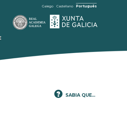
Galego
Castellano
Português
E
SABIA QUE...