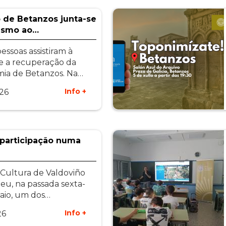
 de Betanzos junta-se
asmo ao…
ssoas assistiram à
re a recuperação da
ia de Betanzos. Na…
Info +
26
participação numa
Cultura de Valdoviño
eu, na passada sexta-
maio, um dos…
Info +
26