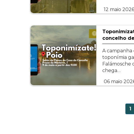
12 maio 202
Toponimízat
concelho de
A campanha 
toponímia ga
Falámosche d
chega…
06 maio 202
Paginação
P
1
a