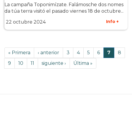
La campaña Toponimízate. Falámosche dos nomes
da túa terra visitó el pasado viernes 18 de octubre...
Info +
22 octubre 2024
Paginación
Primera
« Primera
Página
‹ anterior
Página
3
Página
4
Página
5
Página
6
Página
7
Págin
8
página
anterior
actual
Página
9
Página
10
Página
11
Siguiente
siguiente ›
Última
Última »
página
página