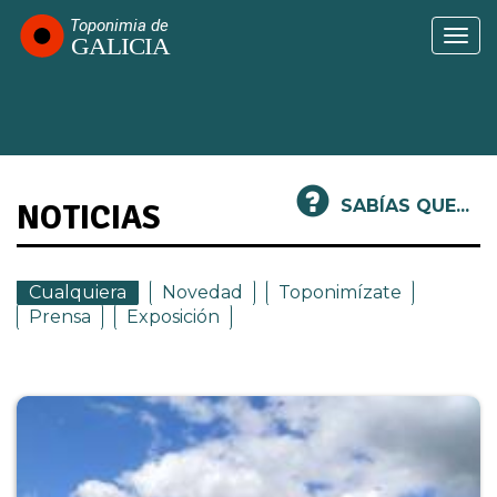
Pasar
al
Togg
contenido
navi
principal
SABÍAS QUE...
NOTICIAS
Cualquiera
Novedad
Toponimízate
Prensa
Exposición